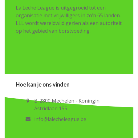
La Leche League is uitgegroeid tot een
organisatie met vrijwilligers in zo’n 65 landen.
LLL wordt wereldwijd gezien als een autoriteit
op het gebied van borstvoeding.
Hoe kan je ons vinden
B-2800 Mechelen - Koningin
Astridlaan 155
info@lalecheleague.be