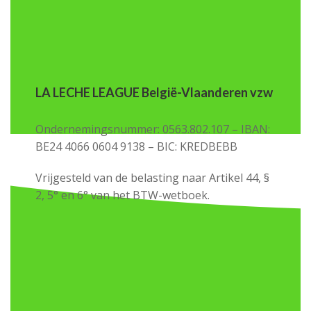
LA LECHE LEAGUE België-Vlaanderen vzw
Ondernemingsnummer: 0563.802.107 – IBAN:
BE24 4066 0604 9138 – BIC: KREDBEBB
Vrijgesteld van de belasting naar Artikel 44, §
2, 5° en 6° van het BTW-wetboek.