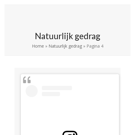
Skip
Open
Close
La Leche League
to
mobile
mobile
Vlaanderen
content
menu
menu
Natuurlijk gedrag
Home
»
Natuurlijk gedrag
»
Pagina 4