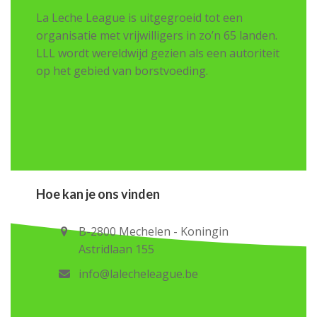
La Leche League is uitgegroeid tot een
organisatie met vrijwilligers in zo’n 65 landen.
LLL wordt wereldwijd gezien als een autoriteit
op het gebied van borstvoeding.
Hoe kan je ons vinden
B-2800 Mechelen - Koningin
Astridlaan 155
info@lalecheleague.be