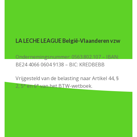
LA LECHE LEAGUE België-Vlaanderen vzw
Ondernemingsnummer: 0563.802.107 – IBAN:
BE24 4066 0604 9138 – BIC: KREDBEBB
Vrijgesteld van de belasting naar Artikel 44, §
2, 5° en 6° van het BTW-wetboek.