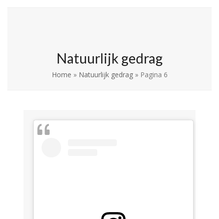
Skip
Open
Close
La Leche League
to
mobile
mobile
Vlaanderen
content
menu
menu
Natuurlijk gedrag
Home
»
Natuurlijk gedrag
»
Pagina 6