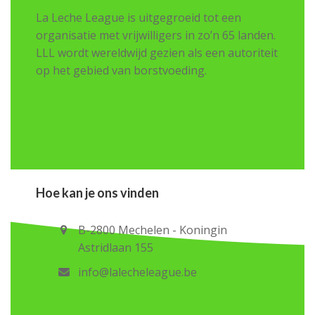
La Leche League is uitgegroeid tot een
organisatie met vrijwilligers in zo’n 65 landen.
LLL wordt wereldwijd gezien als een autoriteit
op het gebied van borstvoeding.
Hoe kan je ons vinden
B-2800 Mechelen - Koningin
Astridlaan 155
info@lalecheleague.be