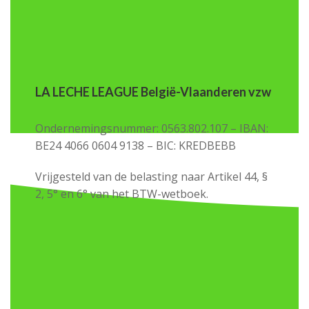
LA LECHE LEAGUE België-Vlaanderen vzw
Ondernemingsnummer: 0563.802.107 – IBAN:
BE24 4066 0604 9138 – BIC: KREDBEBB
Vrijgesteld van de belasting naar Artikel 44, §
2, 5° en 6° van het BTW-wetboek.