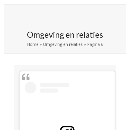
Skip
Open
Close
La Leche League
to
mobile
mobile
Vlaanderen
content
menu
menu
Omgeving en relaties
Home
»
Omgeving en relaties
»
Pagina 6