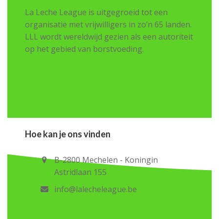
La Leche League is uitgegroeid tot een
organisatie met vrijwilligers in zo’n 65 landen.
LLL wordt wereldwijd gezien als een autoriteit
op het gebied van borstvoeding.
Hoe kan je ons vinden
B-2800 Mechelen - Koningin
Astridlaan 155
info@lalecheleague.be