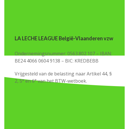
LA LECHE LEAGUE België-Vlaanderen vzw
Ondernemingsnummer: 0563.802.107 – IBAN:
BE24 4066 0604 9138 – BIC: KREDBEBB
Vrijgesteld van de belasting naar Artikel 44, §
2, 5° en 6° van het BTW-wetboek.