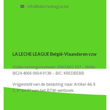
info@lalecheleague.be
LA LECHE LEAGUE België-Vlaanderen vzw
Ondernemingsnummer: 0563.802.107 – IBAN:
BE24 4066 0604 9138 – BIC: KREDBEBB
Vrijgesteld van de belasting naar Artikel 44, §
2, 5° en 6° van het BTW-wetboek.