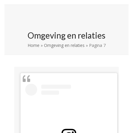
Skip
Open
Close
La Leche League
to
mobile
mobile
Vlaanderen
content
menu
menu
Omgeving en relaties
Home
»
Omgeving en relaties
»
Pagina 7