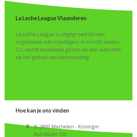
La Leche League Vlaanderen
La Leche League is uitgegroeid tot een
organisatie met vrijwilligers in zo’n 65 landen.
LLL wordt wereldwijd gezien als een autoriteit
op het gebied van borstvoeding.
Hoe kan je ons vinden
B-2800 Mechelen - Koningin
Astridlaan 155