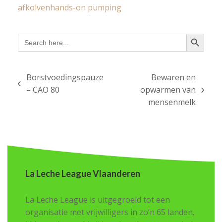
afkolven
hands-on pumping
Search Button
Search
for:
Borstvoedingspauze
Bewaren en
previous
– CAO 80
opwarmen van
next
post:
mensenmelk
post:
La Leche League Vlaanderen
La Leche League is uitgegroeid tot een
organisatie met vrijwilligers in zo’n 65 landen.