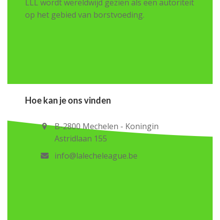
LLL wordt wereldwijd gezien als een autoriteit
op het gebied van borstvoeding.
Hoe kan je ons vinden
B-2800 Mechelen - Koningin
Astridlaan 155
info@lalecheleague.be