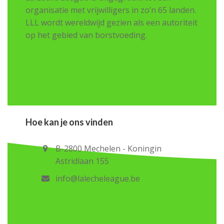
organisatie met vrijwilligers in zo’n 65 landen.
LLL wordt wereldwijd gezien als een autoriteit
op het gebied van borstvoeding.
Hoe kan je ons vinden
B-2800 Mechelen - Koningin
Astridlaan 155
info@lalecheleague.be