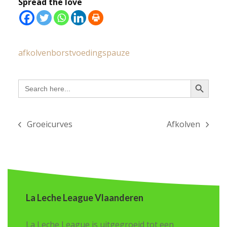
Spread the love
afkolven
borstvoedingspauze
Search Button
Search
for:
Groeicurves
Afkolven
previous
next
post:
post:
La Leche League Vlaanderen
La Leche League is uitgegroeid tot een