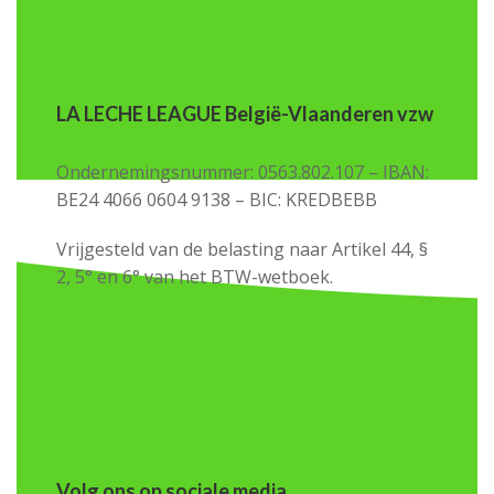
LA LECHE LEAGUE België-Vlaanderen vzw
Ondernemingsnummer: 0563.802.107 – IBAN:
BE24 4066 0604 9138 – BIC: KREDBEBB
Vrijgesteld van de belasting naar Artikel 44, §
2, 5° en 6° van het BTW-wetboek.
Volg ons op sociale media