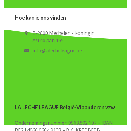
Hoe kan je ons vinden
B-2800 Mechelen - Koningin
Astridlaan 155
info@lalecheleague.be
LA LECHE LEAGUE België-Vlaanderen vzw
Ondernemingsnummer: 0563.802.107 – IBAN:
BE24 4066 0604 9138 – BIC: KREDBEBB