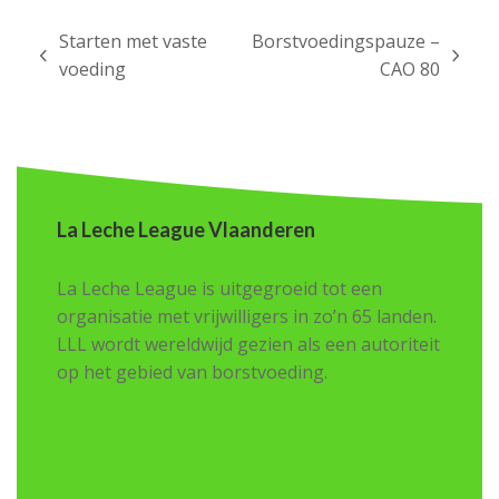
Starten met vaste
Borstvoedingspauze –
previous
next
voeding
CAO 80
post:
post:
La Leche League Vlaanderen
La Leche League is uitgegroeid tot een
organisatie met vrijwilligers in zo’n 65 landen.
LLL wordt wereldwijd gezien als een autoriteit
op het gebied van borstvoeding.