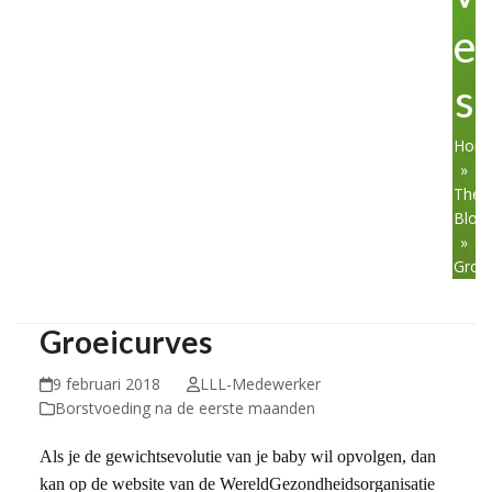
e
s
Hom
»
The
Blog
»
Groe
Groeicurves
9 februari 2018
LLL-Medewerker
Borstvoeding na de eerste maanden
Als je de gewichtsevolutie van je baby wil opvolgen, dan
kan op de website van de WereldGezondheidsorganisatie