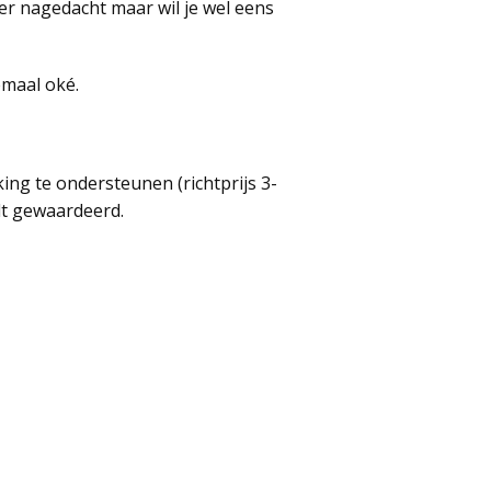
ver nagedacht maar wil je wel eens
emaal oké.
king te ondersteunen (richtprijs 3-
rdt gewaardeerd.