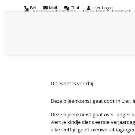
Skip
Bel
Mail
Chat
User Login
Borstvoedingsinfo
Over Ons
Contact
to
La Leche League Vl
content
Dit event is voorbij.
Deze bijeenkomst gaat door in Lier, i
Deze bijeenkomst gaat over langer b
viert je kindje diens eerste verjaardag
elke leeftijd geeft nieuwe uitdaginge