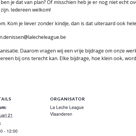
 ben je dat van plan? Of misschien heb je er nog niet echt o
zijn. Iedereen welkom!
om. Kom je liever zonder kindje, dan is dat uiteraard ook hel
ein.denissen@lalecheleague.be
rganisatie. Daarom vragen wij een vrije bijdrage om onze wer
dereen bij ons terecht kan. Elke bijdrage, hoe klein ook, wo
TAILS
ORGANISATOR
um:
La Leche League
Vlaanderen
uari 21
:
0 - 12:00