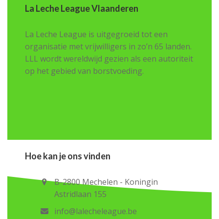
La Leche League Vlaanderen
La Leche League is uitgegroeid tot een
organisatie met vrijwilligers in zo’n 65 landen.
LLL wordt wereldwijd gezien als een autoriteit
op het gebied van borstvoeding.
Hoe kan je ons vinden
B-2800 Mechelen - Koningin
Astridlaan 155
info@lalecheleague.be