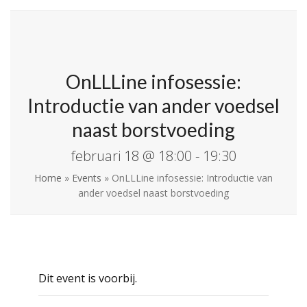
Skip
Open
Close
La Leche League
to
mobile
mobile
Vlaanderen
content
menu
menu
OnLLLine infosessie:
Introductie van ander voedsel
naast borstvoeding
februari 18 @ 18:00
-
19:30
Home
»
Events
»
OnLLLine infosessie: Introductie van
ander voedsel naast borstvoeding
Dit event is voorbij.