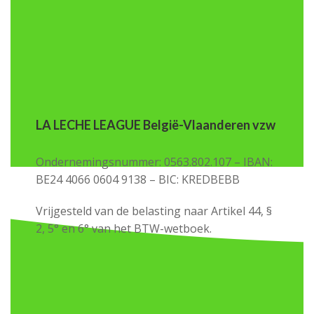
LA LECHE LEAGUE België-Vlaanderen vzw
Ondernemingsnummer: 0563.802.107 – IBAN:
BE24 4066 0604 9138 – BIC: KREDBEBB
Vrijgesteld van de belasting naar Artikel 44, §
2, 5° en 6° van het BTW-wetboek.