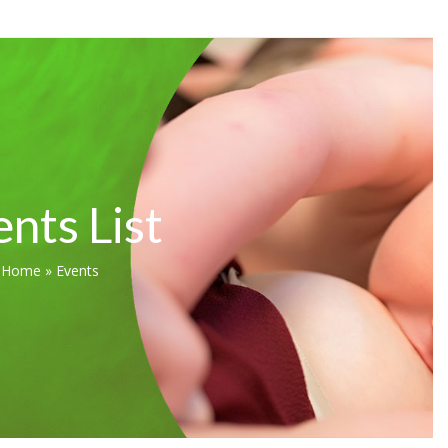
nts List
Home
»
Events