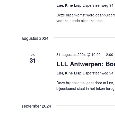
a
Lier, Kine Lisp
Lispersteenweg 94,
t
Deze bijeenkomst werd geannuleerd
voor komende bijeenkomsten.
i
o
augustus 2024
n
31 augustus 2024 @ 10:00
-
12:00
ZA
31
LLL Antwerpen: Bo
Lier, Kine Lisp
Lispersteenweg 94,
Deze bijeenkomst gaat door in Lier,
bijeenkomst staat in het teken teru
september 2024