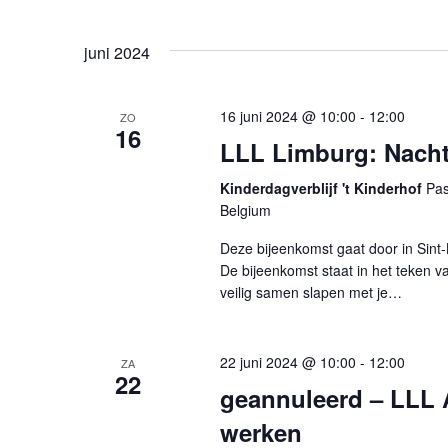
a
n
juni 2024
d
16 juni 2024 @ 10:00
-
12:00
V
ZO
16
LLL Limburg: Nacht
i
e
Kinderdagverblijf 't Kinderhof
Pas
Belgium
w
Deze bijeenkomst gaat door in Sint-L
s
De bijeenkomst staat in het teken 
N
veilig samen slapen met je…
a
v
22 juni 2024 @ 10:00
-
12:00
ZA
22
geannuleerd – LLL 
i
werken
g