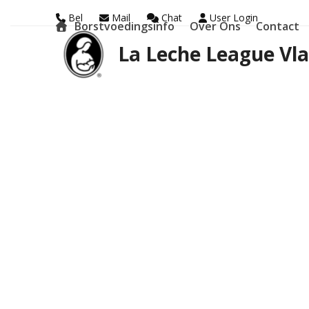
Skip
Bel
Mail
Chat
User Login
Borstvoedingsinfo
Over Ons
Contact
to
La Leche League Vl
content