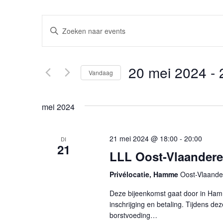
E
Vul
v
een
trefwoord
e
in.
20 mei 2024
 - 
n
Vandaag
Zoek
Selecteer
voor
t
een
Events
mei 2024
s
datum.
met
S
trefwoord.
21 mei 2024 @ 18:00
-
20:00
DI
e
21
LLL Oost-Vlaanderen
a
Privélocatie, Hamme
Oost-Vlaande
r
Deze bijeenkomst gaat door in Hamm
c
inschrijging en betaling. Tijdens dez
h
borstvoeding…