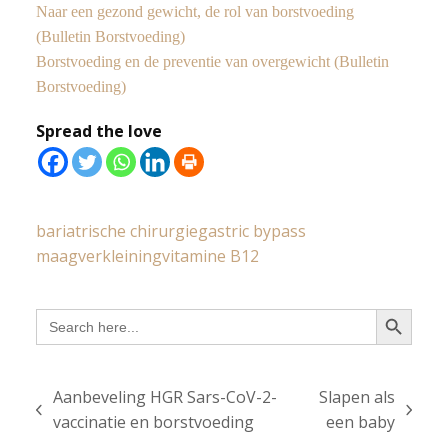
Naar een gezond gewicht, de rol van borstvoeding
(Bulletin Borstvoeding)
Borstvoeding en de preventie van overgewicht (Bulletin
Borstvoeding)
Spread the love
bariatrische chirurgie
gastric bypass
maagverkleining
vitamine B12
Search Button
Search
for:
Aanbeveling HGR Sars-CoV-2-
Slapen als
previous
next
vaccinatie en borstvoeding
een baby
post:
post: