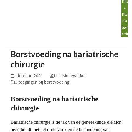
Blog
»
Bors
na
baria
chiru
Borstvoeding na bariatrische
chirurgie
4 februari 2021
LLL-Medewerker
Uitdagingen bij borstvoeding
Borstvoeding na bariatrische
chirurgie
Bariatrische chirurgie is de tak van de geneeskunde die zich
bezighoudt met het onderzoek en de behandeling van