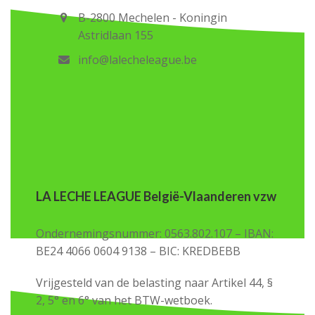
B-2800 Mechelen - Koningin
Astridlaan 155
info@lalecheleague.be
LA LECHE LEAGUE België-Vlaanderen vzw
Ondernemingsnummer: 0563.802.107 – IBAN:
BE24 4066 0604 9138 – BIC: KREDBEBB
Vrijgesteld van de belasting naar Artikel 44, §
2, 5° en 6° van het BTW-wetboek.