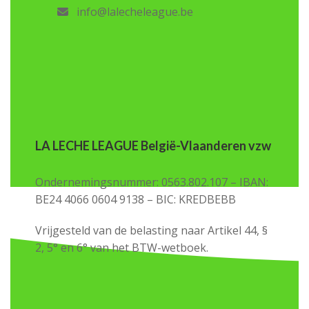
info@lalecheleague.be
LA LECHE LEAGUE België-Vlaanderen vzw
Ondernemingsnummer: 0563.802.107 – IBAN:
BE24 4066 0604 9138 – BIC: KREDBEBB
Vrijgesteld van de belasting naar Artikel 44, §
2, 5° en 6° van het BTW-wetboek.