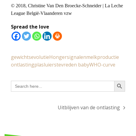
© 2018, Christine Van Den Broecke-Schneider | La Leche
League België-Vlaanderen vzw
Spread the love
gewichtsevolutie
Hongersignalen
melkproductie
ontlasting
plasluiers
tevreden baby
WHO-curve
Search Button
Search
for:
Uitblijven van de ontlasting
next
post: