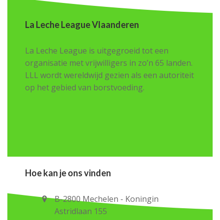
La Leche League Vlaanderen
La Leche League is uitgegroeid tot een
organisatie met vrijwilligers in zo’n 65 landen.
LLL wordt wereldwijd gezien als een autoriteit
op het gebied van borstvoeding.
Hoe kan je ons vinden
B-2800 Mechelen - Koningin
Astridlaan 155