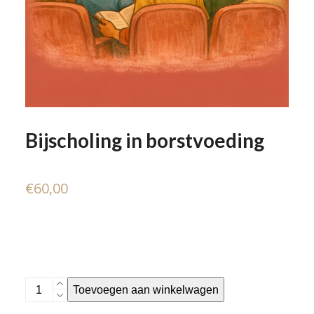
Bijscholing in borstvoeding
€
60,00
Bijscholing
Toevoegen aan winkelwagen
in