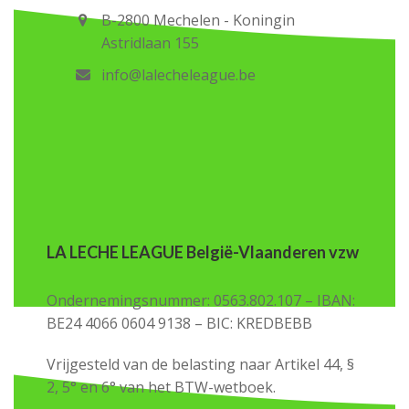
B-2800 Mechelen - Koningin
Astridlaan 155
info@lalecheleague.be
LA LECHE LEAGUE België-Vlaanderen vzw
Ondernemingsnummer: 0563.802.107 – IBAN:
BE24 4066 0604 9138 – BIC: KREDBEBB
Vrijgesteld van de belasting naar Artikel 44, §
2, 5° en 6° van het BTW-wetboek.