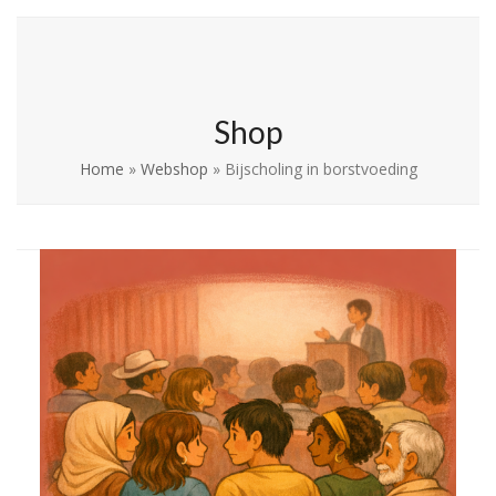
Skip
Open
Close
La Leche League
to
mobile
mobile
Vlaanderen
content
menu
menu
Shop
Home
»
Webshop
»
Bijscholing in borstvoeding