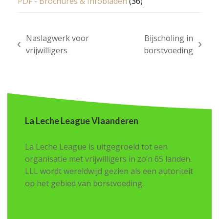
PDF - Brochures & Infobladen
(36)
Naslagwerk voor
Bijscholing in
previous
next
vrijwilligers
borstvoeding
post:
post:
La Leche League Vlaanderen
La Leche League is uitgegroeid tot een
organisatie met vrijwilligers in zo’n 65 landen.
LLL wordt wereldwijd gezien als een autoriteit
op het gebied van borstvoeding.