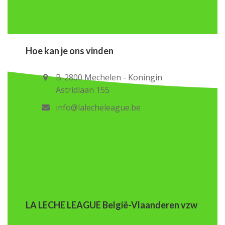
Hoe kan je ons vinden
B-2800 Mechelen - Koningin
Astridlaan 155
info@lalecheleague.be
LA LECHE LEAGUE België-Vlaanderen vzw