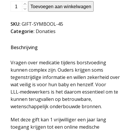
Een
Toevoegen aan winkelwagen
beter
antwoord
SKU:
GIFT-SYMBOOL-45
op
Categorie:
Donaties
medicatievragen
aantal
Beschrijving
Vragen over medicatie tijdens borstvoeding
kunnen complex zijn. Ouders krijgen soms
tegenstrijdige informatie en willen zekerheid over
wat veilig is voor hun baby en henzelf. Voor
LLL‑medewerkers is het daarom essentieel om te
kunnen terugvallen op betrouwbare,
wetenschappelijk onderbouwde bronnen.
Met deze gift kan 1 vrijwilliger een jaar lang
toegang krijgen tot een online medische