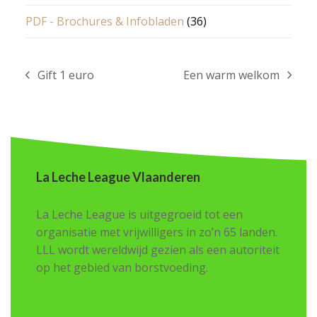
PDF - Brochures & Infobladen
(36)
Gift 1 euro
Een warm welkom
previous
next
post:
post:
La Leche League Vlaanderen
La Leche League is uitgegroeid tot een
organisatie met vrijwilligers in zo’n 65 landen.
LLL wordt wereldwijd gezien als een autoriteit
op het gebied van borstvoeding.