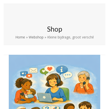
Skip
Open
Close
La Leche League
to
mobile
mobile
Vlaanderen
content
menu
menu
Shop
Home
»
Webshop
»
Kleine bijdrage, groot verschil