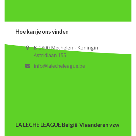
Hoe kan je ons vinden
B-2800 Mechelen - Koningin
Astridlaan 155
info@lalecheleague.be
LA LECHE LEAGUE België-Vlaanderen vzw