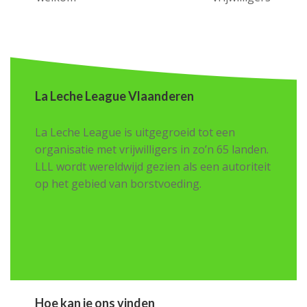
post:
post:
La Leche League Vlaanderen
La Leche League is uitgegroeid tot een
organisatie met vrijwilligers in zo’n 65 landen.
LLL wordt wereldwijd gezien als een autoriteit
op het gebied van borstvoeding.
Hoe kan je ons vinden