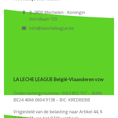
B-2800 Mechelen - Koningin
Astridlaan 155
info@lalecheleague.be
LA LECHE LEAGUE België-Vlaanderen vzw
Ondernemingsnummer: 0563.802.107 – IBAN:
BE24 4066 0604 9138 – BIC: KREDBEBB
Vrijgesteld van de belasting naar Artikel 44, §