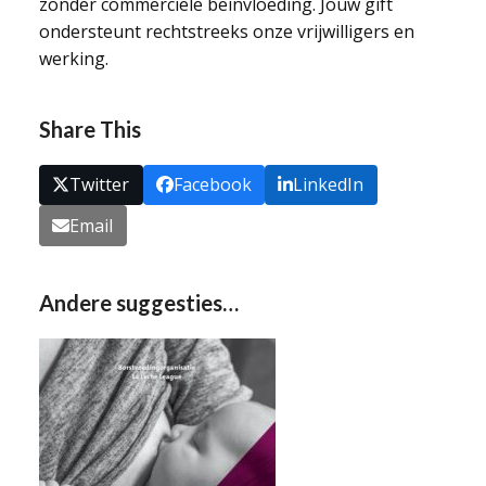
zonder commerciële beïnvloeding. Jouw gift
ondersteunt rechtstreeks onze vrijwilligers en
werking.
Share This
Twitter
Facebook
LinkedIn
Email
Andere suggesties…