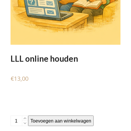
LLL online houden
€
13,00
LLL
Toevoegen aan winkelwagen
online