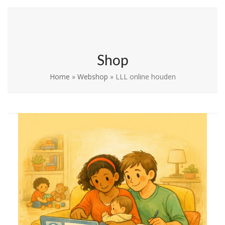
Skip
Open
Close
La Leche League
to
mobile
mobile
Vlaanderen
content
menu
menu
Shop
Home
»
Webshop
»
LLL online houden