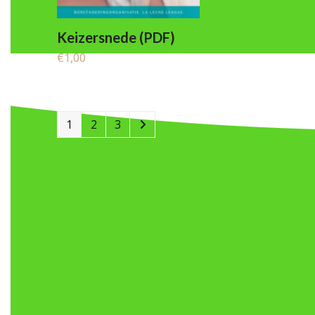
Keizersnede (PDF)
€
1,00
1
2
3