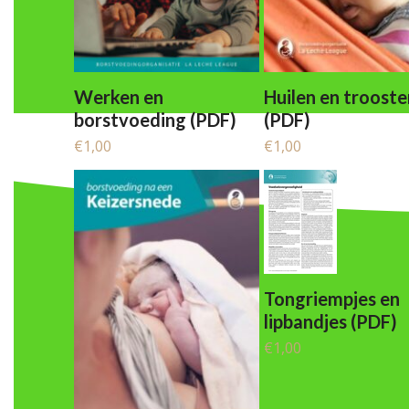
Werken en
Huilen en trooste
borstvoeding (PDF)
(PDF)
€
1,00
€
1,00
Tongriempjes en
lipbandjes (PDF)
€
1,00