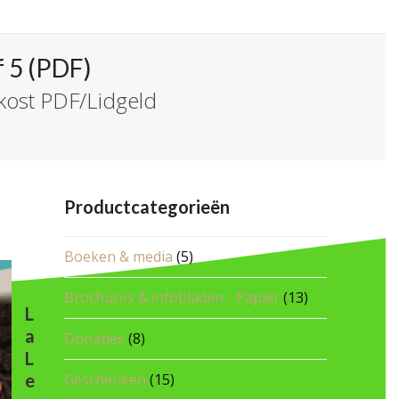
f 5 (PDF)
ekost PDF/Lidgeld
Productcategorieën
Boeken & media
(5)
Brochures & infobladen - Papier
(13)
L
a
Donaties
(8)
L
e
Geschenken
(15)