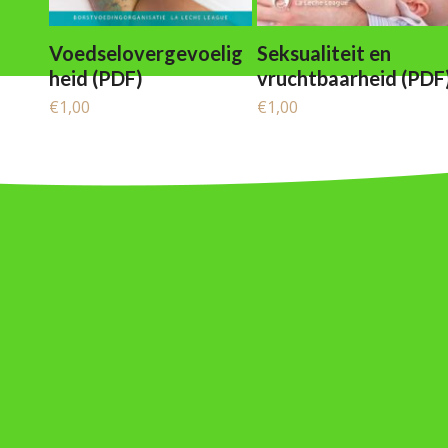
Voedselovergevoelig
Seksualiteit en
heid (PDF)
vruchtbaarheid (PDF
€
1,00
€
1,00