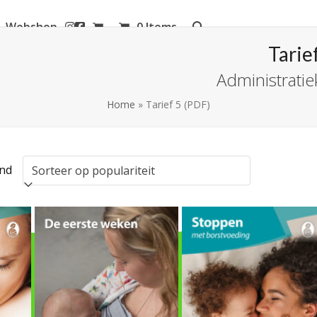
Webshop
0 Items
aanderen
Tarie
Administrati
Home
»
Tarief 5 (PDF)
Gesorteerd
ond
op
populariteit