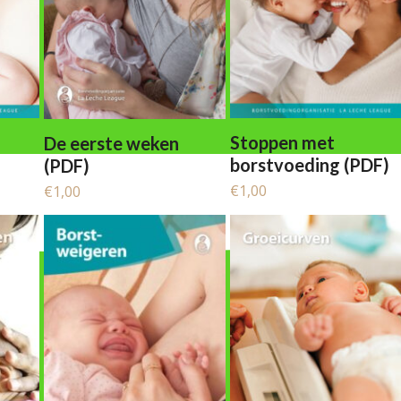
Stoppen met
De eerste weken
borstvoeding (PDF)
(PDF)
€
1,00
€
1,00