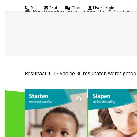
Skip
Bel
Mail
Chat
User Login
Borstvoedingsinfo
Over Ons
Contact
to
La Leche League Vl
content
Resultaat 1–12 van de 36 resultaten wordt geto