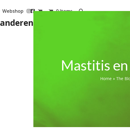
Webshop
0 Items
aanderen
Mastitis en
Home
»
The Bl