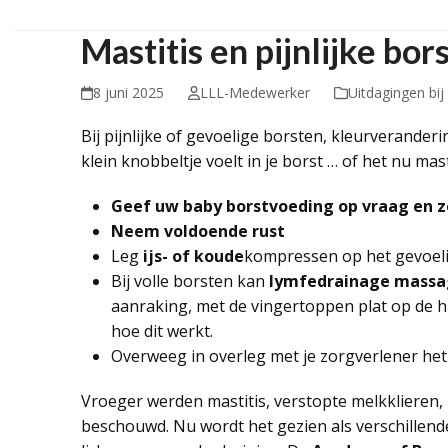
Mastitis en pijnlijke bor
8 juni 2025
LLL-Medewerker
Uitdagingen bij
Bij pijnlijke of gevoelige borsten, kleurveranderi
klein knobbeltje voelt in je borst … of het nu masti
Geef uw baby borstvoeding op vraag en zo 
Neem voldoende rust
Leg
ijs- of koude
kompressen op het gevoel
Bij volle borsten kan
lymfedrainage massa
aanraking, met de vingertoppen plat op de h
hoe dit werkt.
Overweeg in overleg met je zorgverlener het
Vroeger werden mastitis, verstopte melkklieren,
beschouwd. Nu wordt het gezien als verschillende