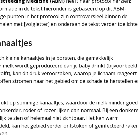
stfeeding Medicine (ABM)
heeft haar protocol herzien:
formatie in de tekst hieronder is gebaseerd op dit ABM-
ge punten in het protocol zijn controversieel binnen de
en met [volgletter] en onderaan de tekst verder toelichte
naaltjes
kleine kanaaltjes in je borsten, die gemakkelijk
elk wordt geproduceerd dan je baby drinkt (bijvoorbeeld
kolft), kan dit druk veroorzaken, waarop je lichaam reageert
toffen stromen naar het gebied om de schade te herstellen e
 drukt op sommige kanaaltjes, waardoor de melk minder goed
onkerder, roder of rozer lijken dan normaal. Bij een donker
jk te zien of helemaal niet zichtbaar. Het kan warm
deld, kan het gebied verder ontstoken of geïnfecteerd raken
ken.