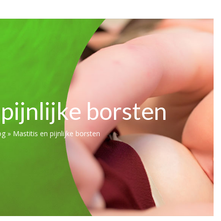
 pijnlijke borsten
og
»
Mastitis en pijnlijke borsten