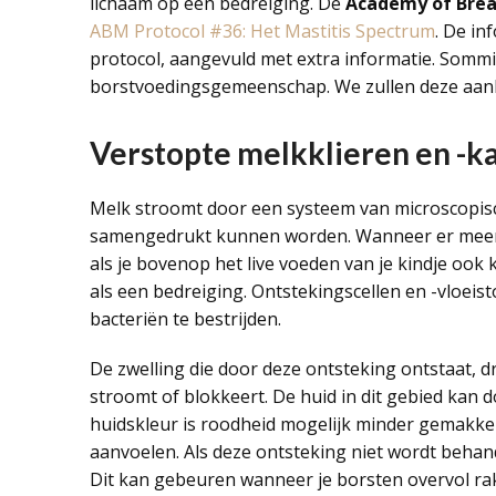
lichaam op een bedreiging. De
Academy of Brea
ABM Protocol #36: Het Mastitis Spectrum
. De in
protocol, aangevuld met extra informatie. Sommi
borstvoedingsgemeenschap. We zullen deze aanhal
Verstopte melkklieren en -ka
Melk stroomt door een systeem van microscopisch 
samengedrukt kunnen worden. Wanneer er meer m
als je bovenop het live voeden van je kindje ook 
als een bedreiging. Ontstekingscellen en -vloeis
bacteriën te bestrijden.
De zwelling die door deze ontsteking ontstaat,
stroomt of blokkeert. De huid in dit gebied kan d
huidskleur is roodheid mogelijk minder gemakkeli
aanvoelen. Als deze ontsteking niet wordt behan
Dit kan gebeuren wanneer je borsten overvol ra