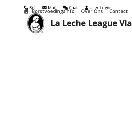
Skip
Bel
Mail
Chat
User Login
Borstvoedingsinfo
Over Ons
Contact
to
La Leche League Vl
content