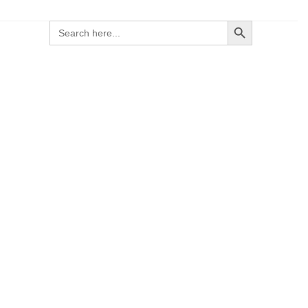
Search Button
Search
for: