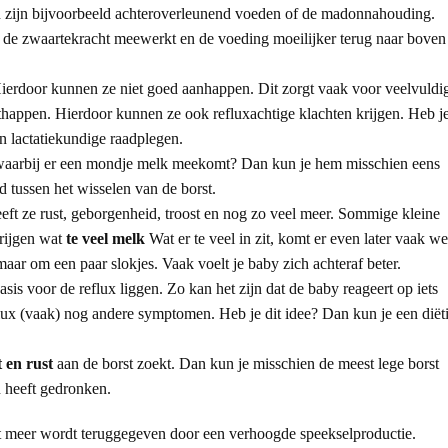
en zijn bijvoorbeeld achteroverleunend voeden of de madonnahouding.
or de zwaartekracht meewerkt en de voeding moeilijker terug naar boven
erdoor kunnen ze niet goed aanhappen. Dit zorgt vaak voor veelvuldi
thappen. Hierdoor kunnen ze ook refluxachtige klachten krijgen. Heb j
en lactatiekundige raadplegen.
waarbij er een mondje melk meekomt? Dan kun je hem misschien eens
d tussen het wisselen van de borst.
eeft ze rust, geborgenheid, troost en nog zo veel meer. Sommige kleine
krijgen wat
te veel melk
Wat er te veel in zit, komt er even later vaak we
maar om een paar slokjes. Vaak voelt je baby zich achteraf beter.
sis voor de reflux liggen. Zo kan het zijn dat de baby reageert op iets
flux (vaak) nog andere symptomen. Heb je dit idee? Dan kun je een diëti
t en rust
aan de borst zoekt. Dan kun je misschien de meest lege borst
n heeft gedronken.
t meer wordt teruggegeven door een verhoogde speekselproductie.