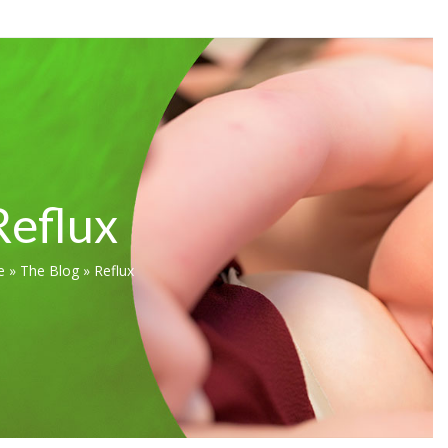
Reflux
e
»
The Blog
»
Reflux