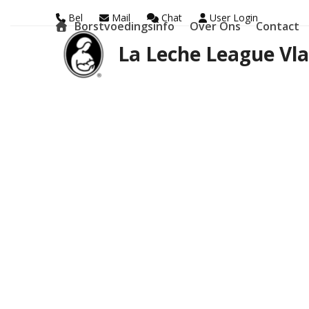
Skip
Bel
Mail
Chat
User Login
Borstvoedingsinfo
Over Ons
Contact
to
La Leche League Vl
content