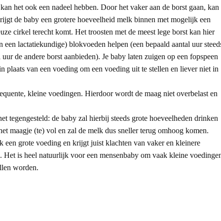
er kan het ook een nadeel hebben. Door het vaker aan de borst gaan, kan
rijgt de baby een grotere hoeveelheid melk binnen met mogelijk een
euze cirkel terecht komt. Het troosten met de meest lege borst kan hier
n een lactatiekundige) blokvoeden helpen (een bepaald aantal uur steed
 uur de andere borst aanbieden). Je baby laten zuigen op een fopspeen
n plaats van een voeding om een voeding uit te stellen en liever niet in
requente, kleine voedingen. Hierdoor wordt de maag niet overbelast en
t tegengesteld: de baby zal hierbij steeds grote hoeveelheden drinken
 het maagje (te) vol en zal de melk dus sneller terug omhoog komen.
 een grote voeding en krijgt juist klachten van vaker en kleinere
g. Het is heel natuurlijk voor een mensenbaby om vaak kleine voedinge
llen worden.