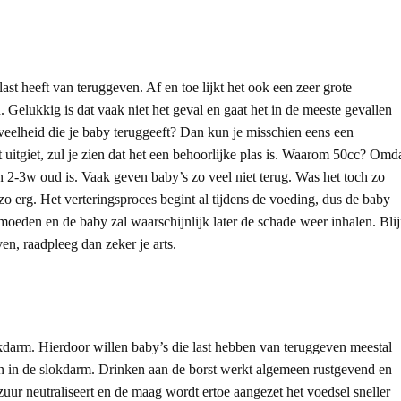
 last heeft van teruggeven. Af en toe lijkt het ook een zeer grote
. Gelukkig is dat vaak niet het geval en gaat het in de meeste gevallen
veelheid die je baby teruggeeft? Dan kun je misschien eens een
t uitgiet, zul je zien dat het een behoorlijke plas is. Waarom 50cc? Omd
2-3w oud is. Vaak geven baby’s zo veel niet terug. Was het toch zo
 zo erg. Het verteringsproces begint al tijdens de voeding, dus de baby
oeden en de baby zal waarschijnlijk later de schade weer inhalen. Blij
en, raadpleeg dan zeker je arts.
lokdarm. Hierdoor willen baby’s die last hebben van teruggeven meestal
jn in de slokdarm. Drinken aan de borst werkt algemeen rustgevend en
uur neutraliseert en de maag wordt ertoe aangezet het voedsel sneller