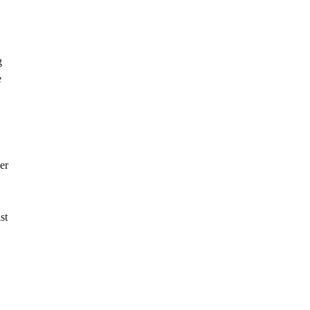
g
e
er
st