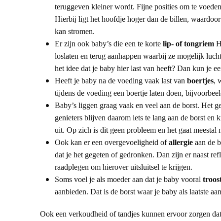
teruggeven kleiner wordt. Fijne posities om te voed
Hierbij ligt het hoofdje hoger dan de billen, waardo
kan stromen.
Er zijn ook baby’s die een te korte
lip- of tongriem
Hi
loslaten en terug aanhappen waarbij ze mogelijk luch
het idee dat je baby hier last van heeft? Dan kun je e
Heeft je baby na de voeding vaak last van
boertjes
, 
tijdens de voeding een boertje laten doen, bijvoorbeel
Baby’s liggen graag vaak en veel aan de borst. Het g
genieters blijven daarom iets te lang aan de borst en 
uit. Op zich is dit geen probleem en het gaat meestal 
Ook kan er een overgevoeligheid of
allergie
aan de ba
dat je het gegeten of gedronken. Dan zijn er naast re
raadplegen om hierover uitsluitsel te krijgen.
Soms voel je als moeder aan dat je baby vooral
troos
aanbieden. Dat is de borst waar je baby als laatste aa
Ook een verkoudheid of tandjes kunnen ervoor zorgen da