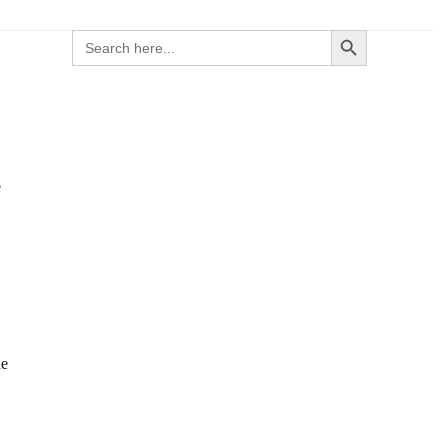
Search Button
Search
for:
e
de