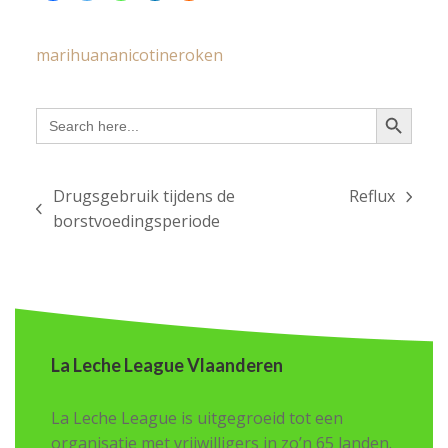
marihuana
nicotine
roken
Search Button
Search
for:
Drugsgebruik tijdens de
Reflux
next
previous
borstvoedingsperiode
post:
post:
La Leche League Vlaanderen
La Leche League is uitgegroeid tot een
organisatie met vrijwilligers in zo’n 65 landen.