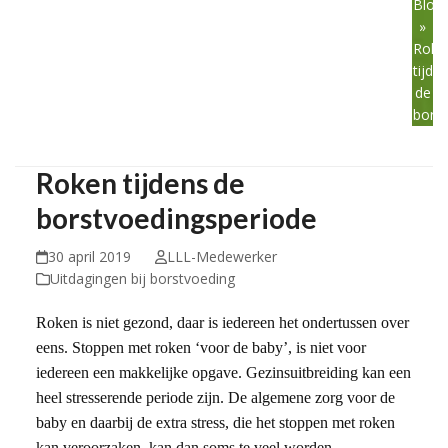
Blog
»
Roke
tijde
de
bors
Roken tijdens de
borstvoedingsperiode
30 april 2019
LLL-Medewerker
Uitdagingen bij borstvoeding
Roken is niet gezond, daar is iedereen het ondertussen over
eens. Stoppen met roken ‘voor de baby’, is niet voor
iedereen een makkelijke opgave. Gezinsuitbreiding kan een
heel stresserende periode zijn. De algemene zorg voor de
baby en daarbij de extra stress, die het stoppen met roken
kan veroorzaken, kan dan soms te veel worden.