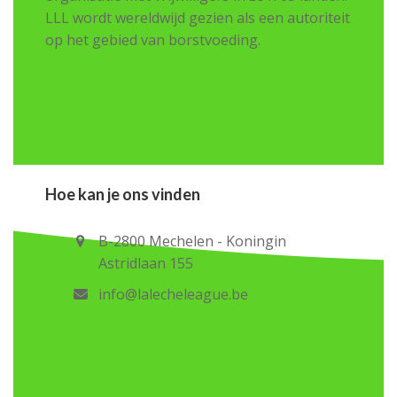
LLL wordt wereldwijd gezien als een autoriteit
op het gebied van borstvoeding.
Hoe kan je ons vinden
B-2800 Mechelen - Koningin
Astridlaan 155
info@lalecheleague.be