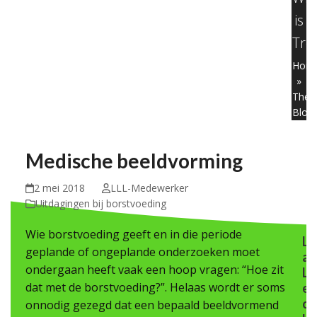
is
Tre
Hom
»
The
Blog
Medische beeldvorming
2 mei 2018
LLL-Medewerker
Uitdagingen bij borstvoeding
Wie borstvoeding geeft en in die periode
L
geplande of ongeplande onderzoeken moet
a
ondergaan heeft vaak een hoop vragen: “Hoe zit
L
dat met de borstvoeding?”. Helaas wordt er soms
e
c
onnodig gezegd dat een bepaald beeldvormend