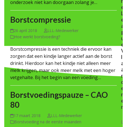
h
onderzoek niet kan doorgaan zolang je…
e
L
Borstcompressie
e
a
26 april 2018
LLL-Medewerker
g
Hoe werkt borstvoeding?
u
e
Borstcompressie is een techniek die ervoor kan
V
zorgen dat een kindje langer actief aan de borst
l
drinkt. Hierdoor kan het kindje niet alleen meer
a
a
melk krijgen, maar ook meer melk met een hoger
n
vetgehalte. Bij het begin van een voeding…
d
e
Borstvoedingspauze – CAO
r
e
80
n
17 maart 2018
LLL-Medewerker
La
Borstvoeding na de eerste maanden