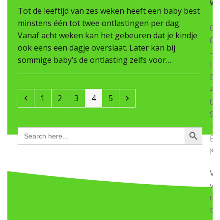
w
Tot de leeftijd van zes weken heeft een baby best
minstens één tot twee ontlastingen per dag.
On
Vanaf acht weken kan het gebeuren dat je kindje
05
ook eens een dagje overslaat. Later kan bij
–
sommige baby’s de ontlasting zelfs voor…
IB
BE
40
Previous
Page
Page
Page
Page
Page
Next
1
2
3
4
5
06
91
–
Search Button
Search
for:
BI
KR
Vr
va
de
be