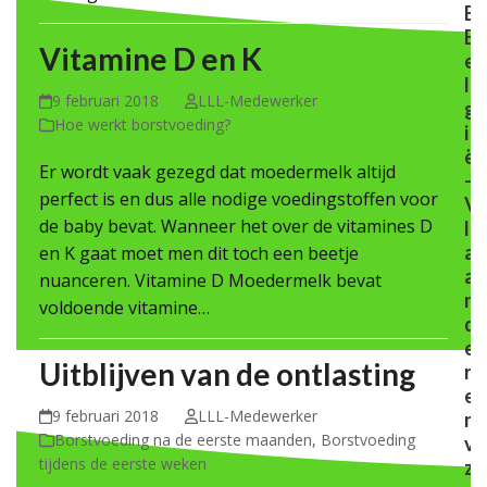
E
B
Vitamine D en K
e
l
9 februari 2018
LLL-Medewerker
g
Hoe werkt borstvoeding?
i
ë
Er wordt vaak gezegd dat moedermelk altijd
-
perfect is en dus alle nodige voedingstoffen voor
V
de baby bevat. Wanneer het over de vitamines D
l
a
en K gaat moet men dit toch een beetje
a
nuanceren. Vitamine D Moedermelk bevat
n
voldoende vitamine…
d
e
Uitblijven van de ontlasting
r
e
9 februari 2018
LLL-Medewerker
n
Borstvoeding na de eerste maanden
,
Borstvoeding
v
tijdens de eerste weken
z