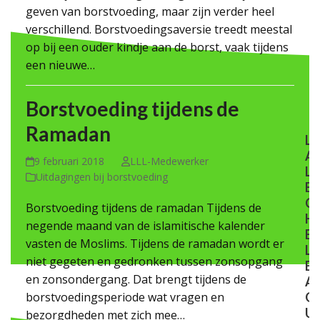
geven van borstvoeding, maar zijn verder heel
verschillend. Borstvoedingsaversie treedt meestal
op bij een ouder kindje aan de borst, vaak tijdens
een nieuwe…
Borstvoeding tijdens de
Ramadan
L
A
9 februari 2018
LLL-Medewerker
L
Uitdagingen bij borstvoeding
E
C
Borstvoeding tijdens de ramadan Tijdens de
H
negende maand van de islamitische kalender
E
vasten de Moslims. Tijdens de ramadan wordt er
L
niet gegeten en gedronken tussen zonsopgang
E
en zonsondergang. Dat brengt tijdens de
A
borstvoedingsperiode wat vragen en
G
U
bezorgdheden met zich mee…