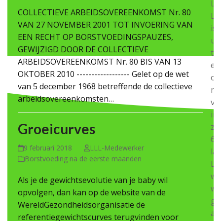
Le
COLLECTIEVE ARBEIDSOVEREENKOMST Nr. 80
Le
VAN 27 NOVEMBER 2001 TOT INVOERING VAN
is
EEN RECHT OP BORSTVOEDINGSPAUZES,
ui
GEWIJZIGD DOOR DE COLLECTIEVE
to
ARBEIDSOVEREENKOMST Nr. 80 BIS VAN 13
ee
OKTOBER 2010 ------------------ Gelet op de wet
or
van 5 december 1968 betreffende de collectieve
me
arbeidsovereenkomsten…
vri
in
Groeicurves
zo
65
9 februari 2018
LLL-Medewerker
la
Borstvoeding na de eerste maanden
LL
wo
Als je de gewichtsevolutie van je baby wil
we
opvolgen, dan kan op de website van de
ge
WereldGezondheidsorganisatie de
al
referentiegewichtscurves terugvinden voor