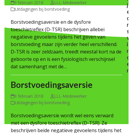
9 februari 2018
LLL-Medewerker
j
Uitdagingen bij borstvoeding
e
o
Borstvoedingsaversie en de dysfore
n
toeschietreflex (D-TSR) beschrijven allebei
s
negatieve gevoelens tijdens het geven van
v
borstvoeding maar zijn verder heel verschillend.
i
n
D-TSR is zeer zeldzaam, treedt meestal kort na de
d
geboorte op en is een fysiologisch verschijnsel
e
dat samenhangt met de…
n
Borstvoedingsaversie
9 februari 2018
LLL-Medewerker
Uitdagingen bij borstvoeding
Borstvoedingsaversie wordt wel eens verward
met een dysfore toeschietreflex (D-TSR). Ze
beschrijven beide negatieve gevoelens tijdens het