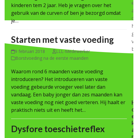
ee
kinderen tem 2 jaar. Heb je vragen over het
au
gebruik van de curven of ben je bezorgd omdat
op
je…
he
ge
Starten met vaste voeding
va
bo
9 februari 2018
LLL-Medewerker
Borstvoeding na de eerste maanden
Waarom rond 6 maanden vaste voeding
introduceren? Het introduceren van vaste
voeding gebeurde vroeger veel later dan
vandaag. Een baby jonger dan zes maanden kan
vaste voeding nog niet goed verteren. Hij haalt er
H
o
praktisch niets uit en heeft het…
e
k
Dysfore toeschietreflex
a
n